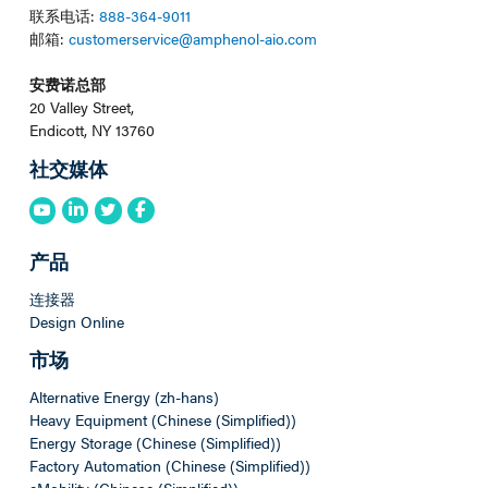
联系电话:
888-364-9011
邮箱:
customerservice@amphenol-aio.com
安费诺总部
20 Valley Street,
Endicott, NY 13760
社交媒体
产品
连接器
Design Online
市场
Alternative Energy (zh-hans)
Heavy Equipment (Chinese (Simplified))
Energy Storage (Chinese (Simplified))
Factory Automation (Chinese (Simplified))
eMobility (Chinese (Simplified))